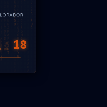
PLORADOR
0
:
78