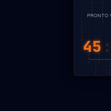
PRONTO 
45