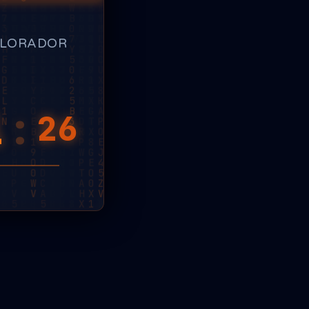
PLORADOR
0
:
83