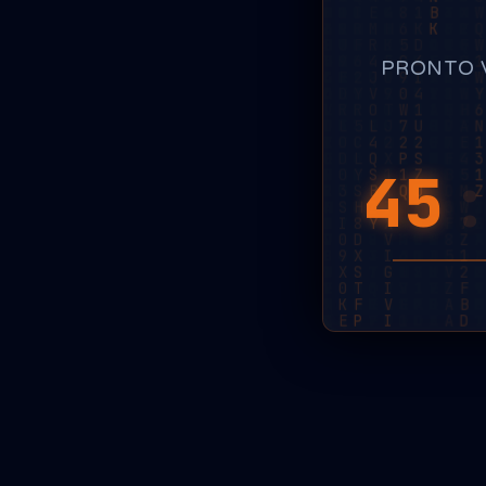
PRONTO 
45