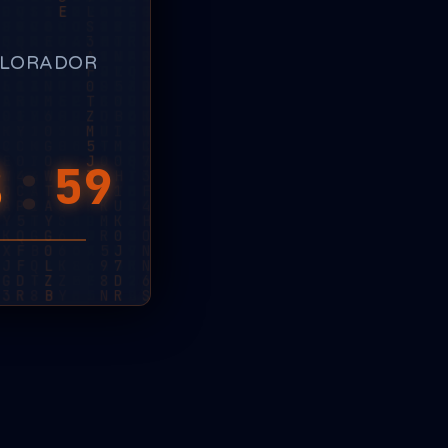
PLORADOR
8
:
13